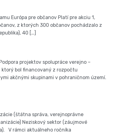
mu Európa pre občanov Platí pre akciu 1,
občanov, z ktorých 300 občanov pochádzalo z
publika), 40 […]
 Podpora projektov spolupráce verejno –
 ktorý bol financovaný z rozpočtu
tnymi akčnými skupinami v pohraničnom území.
zácie (štátna správa, verejnoprávne
rganizácie) Neziskový sektor (záujmové
ia). V rámci aktuálneho ročníka