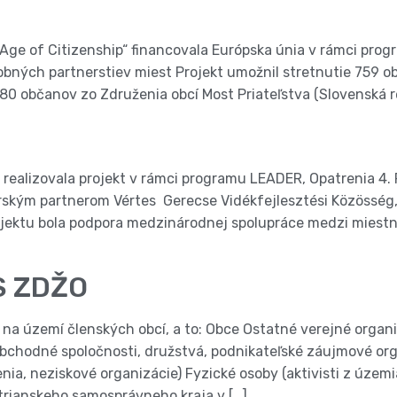
e of Citizenship“ financovala Európska únia v rámci progra
žobných partnerstiev miest Projekt umožnil stretnutie 759 
 80 občanov zo Združenia obcí Most Priateľstva (Slovenská re
 realizovala projekt v rámci programu LEADER, Opatrenia 4.
ským partnerom Vértes  Gerecse Vidékfejlesztési Közösség,
ojektu bola podpora medzinárodnej spolupráce medzi mies
S ZDŽO
a území členských obcí, a to: Obce Ostatné verejné organi
, obchodné spoločnosti, družstvá, podnikateľské záujmové o
ia, neziskové organizácie) Fyzické osoby (aktivisti z územ
rianskeho samosprávneho kraja v […]