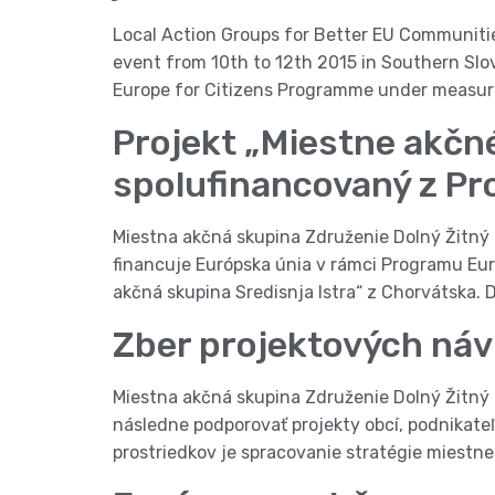
Local Action Groups for Better EU Communitie
event from 10th to 12th 2015 in Southern Slo
Europe for Citizens Programme under measur
Projekt „Miestne akčn
spolufinancovaný z P
Miestna akčná skupina Združenie Dolný Žitný 
financuje Európska únia v rámci Programu Eu
akčná skupina Sredisnja Istra“ z Chorvátska. 
Zber projektových ná
Miestna akčná skupina Združenie Dolný Žitný 
následne podporovať projekty obcí, podnikate
prostriedkov je spracovanie stratégie miestne