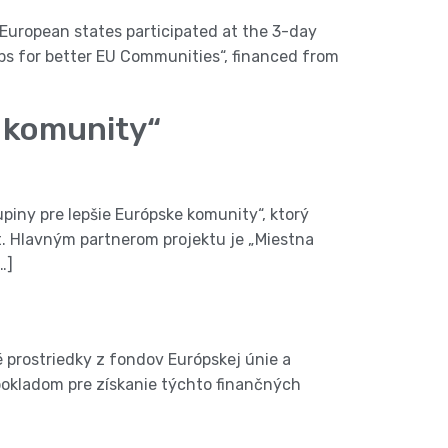
European states participated at the 3-day
ps for better EU Communities“, financed from
e komunity“
piny pre lepšie Európske komunity“, ktorý
. Hlavným partnerom projektu je „Miestna
…]
 prostriedky z fondov Európskej únie a
pokladom pre získanie týchto finančných