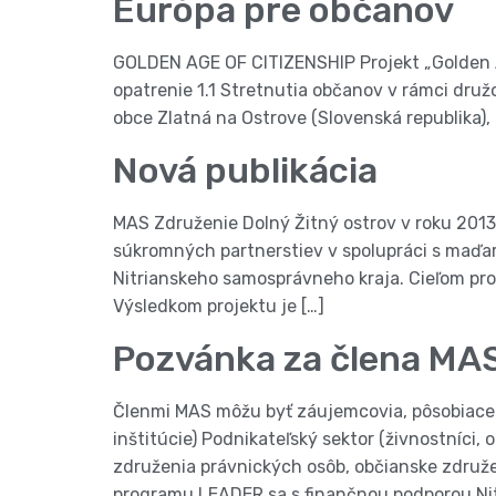
Európa pre občanov
GOLDEN AGE OF CITIZENSHIP Projekt „Golden Ag
opatrenie 1.1 Stretnutia občanov v rámci dru
obce Zlatná na Ostrove (Slovenská republika),
Nová publikácia
MAS Združenie Dolný Žitný ostrov v roku 2013
súkromných partnerstiev v spolupráci s maďar
Nitrianskeho samosprávneho kraja. Cieľom pr
Výsledkom projektu je […]
Pozvánka za člena MA
Členmi MAS môžu byť záujemcovia, pôsobiace n
inštitúcie) Podnikateľský sektor (živnostníci
združenia právnických osôb, občianske združen
programu LEADER sa s finančnou podporou Nit