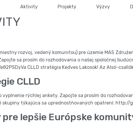
Aktivity
Projekty
Výzvy
D
VITY
 (miestny rozvoj, vedený komunitou) pre územie MAS Združen
o. Zapojte sa prosím do rozhodovania o našej spoločnej budú
e82PSDyVa CLLD stratégia Kedves Lakosok! Az Alsó-csallók
égie CLLD
 o vyplnenie rýchlej ankety. Zapojte sa prosím do rozhodova
é skupiny týkajúca sa uprednostňovaných opatrení: http:/
 pre lepšie Európske komunity