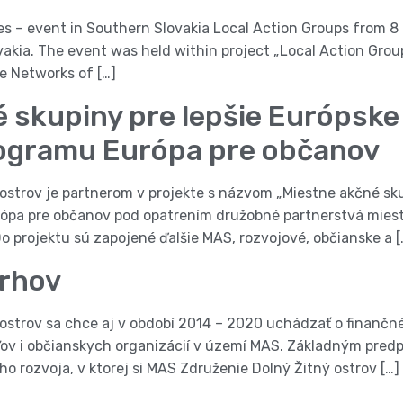
s – event in Southern Slovakia Local Action Groups from 8 
vakia. The event was held within project „Local Action Grou
e Networks of […]
é skupiny pre lepšie Európsk
rogramu Európa pre občanov
ostrov je partnerom v projekte s názvom „Miestne akčné sku
rópa pre občanov pod opatrením družobné partnerstvá miest
Do projektu sú zapojené ďalšie MAS, rozvojové, občianske a [
vrhov
ostrov sa chce aj v období 2014 – 2020 uchádzať o finančné
ľov i občianskych organizácií v území MAS. Základným pred
ho rozvoja, v ktorej si MAS Združenie Dolný Žitný ostrov […]