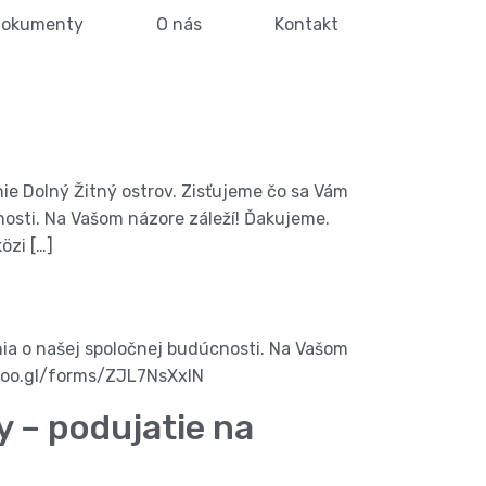
okumenty
O nás
Kontakt
ie Dolný Žitný ostrov. Zisťujeme čo sa Vám
cnosti. Na Vašom názore záleží! Ďakujeme.
özi […]
nia o našej spoločnej budúcnosti. Na Vašom
/goo.gl/forms/ZJL7NsXxlN
 – podujatie na