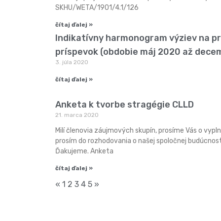
SKHU/WETA/1901/4.1/126
čítaj ďalej »
Indikatívny harmonogram výziev na pr
príspevok (obdobie máj 2020 až dece
3. júla 2020
čítaj ďalej »
Anketa k tvorbe stragégie CLLD
21. marca 2020
Milí členovia záujmových skupín, prosíme Vás o vypln
prosím do rozhodovania o našej spoločnej budúcnost
Ďakujeme. Anketa
čítaj ďalej »
«
1
2
3
4
5
»