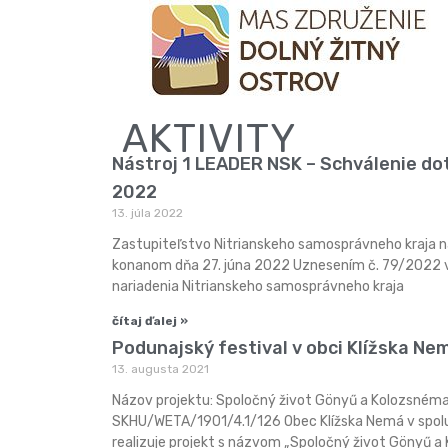
AKTIVITY
Nástroj 1 LEADER NSK – Schválenie do
2022
13. júla 2022
Zastupiteľstvo Nitrianskeho samosprávneho kraja n
konanom dňa 27. júna 2022 Uznesením č. 79/2022
nariadenia Nitrianskeho samosprávneho kraja
čítaj ďalej »
Podunajský festival v obci Klížska Ne
13. augusta 2021
Názov projektu: Spoločný život Gönyű a Kolozsnéma 
SKHU/WETA/1901/4.1/126 Obec Klížska Nemá v spolu
realizuje projekt s názvom „Spoločný život Gönyű a