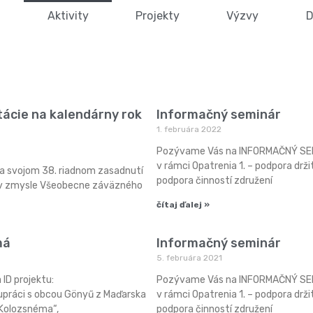
Aktivity
Projekty
Výzvy
D
tácie na kalendárny rok
Informačný seminár
1. februára 2022
Pozývame Vás na INFORMAČNÝ SEMI
v rámci Opatrenia 1. – podpora drži
a svojom 38. riadnom zasadnutí
podpora činností združení
 v zmysle Všeobecne záväzného
čítaj ďalej »
má
Informačný seminár
5. februára 2021
ID projektu:
Pozývame Vás na INFORMAČNÝ SEMI
práci s obcou Gönyű z Maďarska
v rámci Opatrenia 1. – podpora drži
 Kolozsnéma“,
podpora činností združení