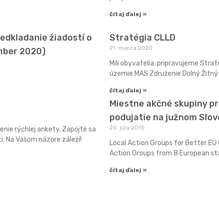
čítaj ďalej »
edkladanie žiadostí o
Stratégia CLLD
21. marca 2020
mber 2020)
Milí obyvatelia, pripravujeme Stra
územie MAS Združenie Dolný Žitný 
čítaj ďalej »
Miestne akčné skupiny pr
podujatie na južnom Slo
25. júla 2015
enie rýchlej ankety. Zapojte sa
i. Na Vašom názore záleží!
Local Action Groups for Better EU
Action Groups from 8 European st
čítaj ďalej »