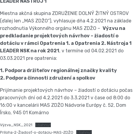
LEADER NÁSTROJ 1
Miestna akčná skupina ZDRUŽENIE DOLNÝ ŽITNÝ OSTROV
(ďalej len „MAS ZDŽO“), vyhlasuje dňa 4.2.2021 na základe
rozhodnutia Výkonného orgánu MAS ZDŽO –
Výzvu na
predkladanie projektových návrhov – žiadostí o
dotáciu v rámci Opatrenia 1. a Opatrenia 2. Nástroja 1
LEADER NSK na rok 2021
, v termíne od 04.02.2021 do
03.03.2021 pre opatrenia:
1. Podpora držiteľov regionálnej značky kvality
2. Podpora činnosti združení a spolkov
Prijímanie projektových návrhov – žiadostí o dotáciu počas
pracovných dní od 4.2.2021 do 3.3.2021 v čase od 8:00 do
16:00 v kancelárii MAS ZDŽO Nádvorie Európy č. 52, Dom
Írsko, 945 01 Komárno
Výzva_NSK_2021
Stiahnuť
Príloha-2-Žiadosť-o-dotáciu-MAS-ZDŽO
Stiahnuť