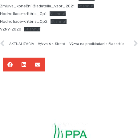
Zmluva_koneční-žiadatelia_vzor_2021
Stiahnuť
Hodnotiace-kritéria_Op1
Stiahnuť
Hodnotiace-kritéria_Op2
Stiahnuť
VZN9-2020
Stiahnuť
AKTUALIZÁCIA – Výzva 6.4 Stratégie CLLD MAS ZDŽO
Výzva na predkladanie žiadostí o poskytnutie príspevku z Integrovaného regionálneho operačného programu – IROP-CLLD-ADF9-512-002