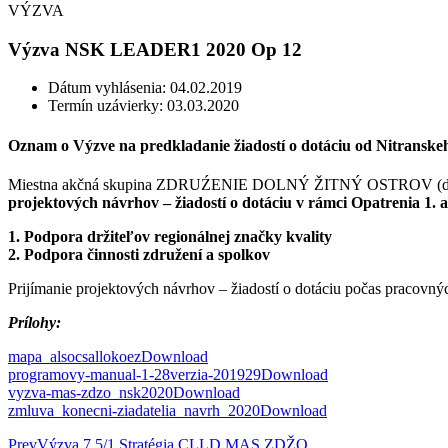
VÝZVA
Výzva NSK LEADER1 2020 Op 12
Dátum vyhlásenia: 04.02.2019
Termín uzávierky: 03.03.2020
Oznam o Výzve na predkladanie žiadostí o dotáciu od Nitran
Miestna akčná skupina ZDRUŹENIE DOLNÝ ŽITNÝ OSTROV (ďalej
projektových návrhov – žiadostí o dotáciu v rámci Opatrenia 1
1. Podpora držiteľov regionálnej značky kvality
2. Podpora činnosti združení a spolkov
Prijímanie projektových návrhov – žiadostí o dotáciu počas pracov
Prílohy:
mapa_alsocsallokoez
Download
programovy-manual-1-28verzia-201929
Download
vyzva-mas-zdzo_nsk2020
Download
zmluva_konecni-ziadatelia_navrh_2020
Download
Prev
Výzva 7.5/1 Stratégia CLLD MAS ZDŽO