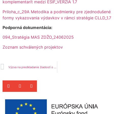
komplementarít medzi EŠIF_VERZIA 1.7
Priloha_c_29A Metodika a podmienky pre zjednodušené
formy vykazovania výdavkov v rámci stratégie CLLD_1.7
Podporná dokumentácia:
094_Stratégia MAS ZDŽO_24062025
Zoznam schválených projektov
Výzva na predkladanie žiadostí o poskytnutie nenávratného finančného príspevku z Programu rozvoja vidieka SR 2014 – 2020 – MAS_094/7.4/7