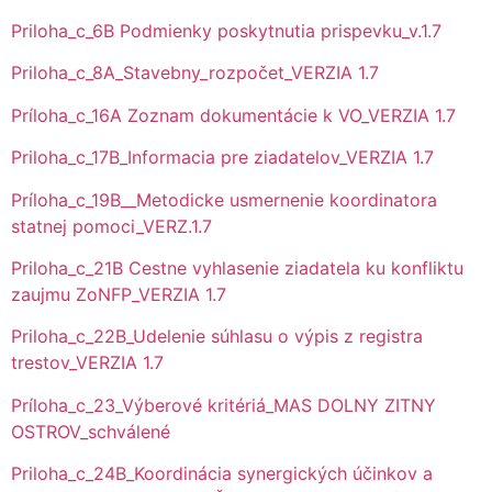
Priloha_c_6B Podmienky poskytnutia prispevku_v.1.7
Priloha_c_8A_Stavebny_rozpočet_VERZIA 1.7
Príloha_c_16A Zoznam dokumentácie k VO_VERZIA 1.7
Priloha_c_17B_Informacia pre ziadatelov_VERZIA 1.7
Príloha_c_19B__Metodicke usmernenie koordinatora
statnej pomoci_VERZ.1.7
Priloha_c_21B Cestne vyhlasenie ziadatela ku konfliktu
zaujmu ZoNFP_VERZIA 1.7
Priloha_c_22B_Udelenie súhlasu o výpis z registra
trestov_VERZIA 1.7
Príloha_c_23_Výberové kritériá_MAS DOLNY ZITNY
OSTROV_schválené
Priloha_c_24B_Koordinácia synergických účinkov a