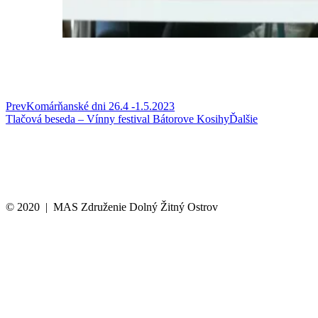
Prev
Komárňanské dni 26.4 -1.5.2023
Tlačová beseda – Vínny festival Bátorove Kosihy
Ďalšie
© 2020 | MAS Združenie Dolný Žitný Ostrov