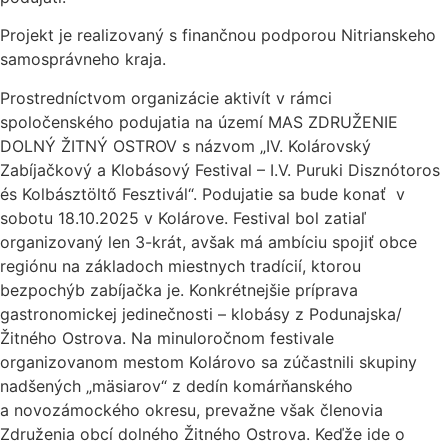
Projekt je realizovaný s finančnou podporou Nitrianskeho
samosprávneho kraja.
Prostredníctvom organizácie aktivít v rámci
spoločenského podujatia na území MAS ZDRUŽENIE
DOLNÝ ŽITNÝ OSTROV s názvom „IV. Kolárovský
Zabíjačkový a Klobásový Festival – I.V. Puruki Disznótoros
és Kolbásztöltő Fesztivál“. Podujatie sa bude konať v
sobotu 18.10.2025 v Kolárove. Festival bol zatiaľ
organizovaný len 3-krát, avšak má ambíciu spojiť obce
regiónu na základoch miestnych tradícií, ktorou
bezpochýb zabíjačka je. Konkrétnejšie príprava
gastronomickej jedinečnosti – klobásy z Podunajska/
Žitného Ostrova. Na minuloročnom festivale
organizovanom mestom Kolárovo sa zúčastnili skupiny
nadšených „mäsiarov“ z dedín komárňanského
a novozámockého okresu, prevažne však členovia
Združenia obcí dolného Žitného Ostrova. Keďže ide o