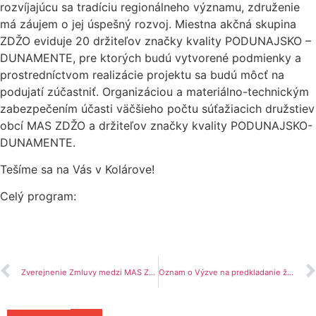
rozvíjajúcu sa tradíciu regionálneho významu, združenie
má záujem o jej úspešný rozvoj. Miestna akčná skupina
ZDŽO eviduje 20 držiteľov značky kvality PODUNAJSKO –
DUNAMENTE, pre ktorých budú vytvorené podmienky a
prostredníctvom realizácie projektu sa budú môcť na
podujatí zúčastniť. Organizáciou a materiálno-technickým
zabezpečením účasti väčšieho počtu súťažiacich družstiev
obcí MAS ZDŽO a držiteľov značky kvality PODUNAJSKO-
DUNAMENTE.
Tešíme sa na Vás v Kolárove!
Celý program:
Zverejnenie Zmluvy medzi MAS ZDŽO a konečným užívateľom v rámci výzvy na poskytnutie dotácie z rozpočtu Nitrianskeho samosprávneho kraja na podporu činnosti miestnych akčných skupín a držiteľov regionálnej značky kvality na území Nitrianskeho samosprávneho kraja – LEADER NSK na rok 2025
Oznam o Výzve na predkladanie žiadostí o dotáciu od Nitrianskeho samosprávneho kraja na rok 2026 – LEADER NSK