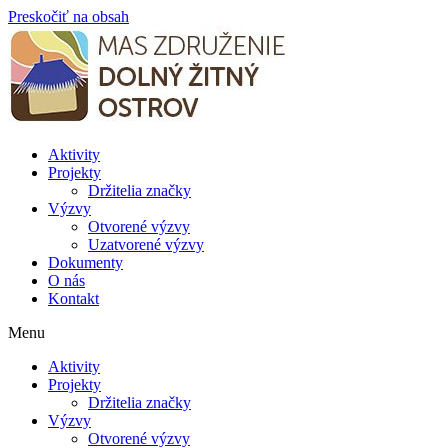
Preskočiť na obsah
Aktivity
Projekty
Držitelia značky
Výzvy
Otvorené výzvy
Uzatvorené výzvy
Dokumenty
O nás
Kontakt
Menu
Aktivity
Projekty
Držitelia značky
Výzvy
Otvorené výzvy